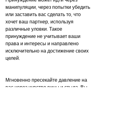
манипуляции, через попытки убедить 
или заставить вас сделать то, что 
хочет ваш партнер, используя 
различные уловки. Такое 
принуждение не учитывает ваши 
права и интересы и направлено 
исключительно на достижение своих 
целей.
Мгновенно пресекайте давление на 
вас через чувство вины и стыда. Вы 
можете чувствовать себя 
неполноценной или виноватой, а это 
может привести к потере 
самоуважения и мотивации.
Если ваш партнер не уважает вас и 
вашу свободу, уходите пока не 