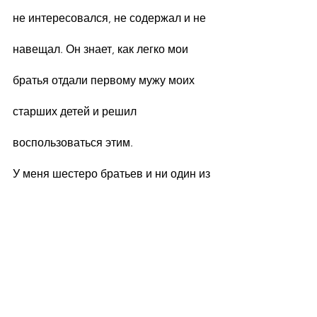
не интересовался, не содержал и не 
навещал. Он знает, как легко мои 
братья отдали первому мужу моих 
старших детей и решил 
воспользоваться этим.
У меня шестеро братьев и ни один из 
них не понимает меня! Мне очень 
тяжело, хоть бы один из них меня 
понял! Сыну уже в сентябре в 
школу, оттуда его было бы легко 