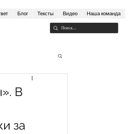
твет
Блог
Тексты
Видео
Наша команда
». В
ки за