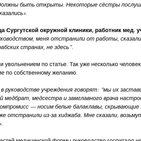
 должны быть открыты. Некоторые сёстры послуша
казались».
ца Сургутской окружной клиники, работник мед. 
уководством, меня отстранили от работы, сказали
абских странах, не здесь”. 
 увольнением по статье. Так уже несколько человек
ие по собственному желанию.
 в руководстве учреждения говорят: “мы их застав
 медбрат, медсестра и замглавного врача настро
омпромисс — носим белые балаклавы, скрывающие 
же отстранили из-за хиджаба. Мне сказали, возьму
».
частей медицинской формы руководство госпиталя н