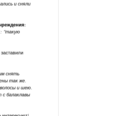
лись и сняли 
учреждения:
: “такую 
 заставили 
им снять 
ены так же.
волосы и шею.
т с балаклавы 
е интересуют!