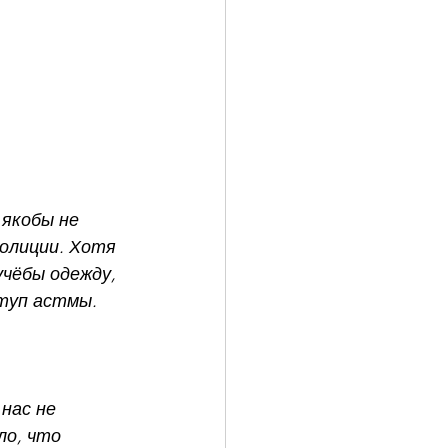
 якобы не 
олиции. Хотя 
учёбы одежду, 
туп астмы. 
нас не 
о, что 