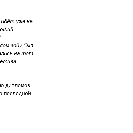
 идёт уже не 
ающий 
.
лом году был 
ались на тот 
етила: 
.
ию дипломов, 
ло последней 