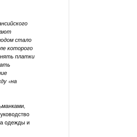
нсийского 
жают 
водом стало 
ле которого 
снять платки 
ать 
ние 
ду «на 
ьманками, 
руководство 
а одежды и 