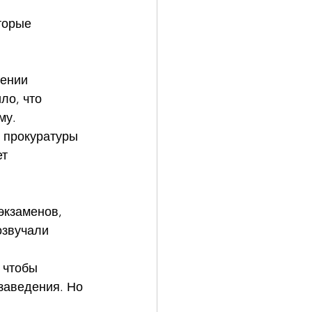
торые 
ении 
ло, что 
му.
 прокуратуры 
т 
экзаменов, 
озвучали 
 чтобы 
заведения. Но 