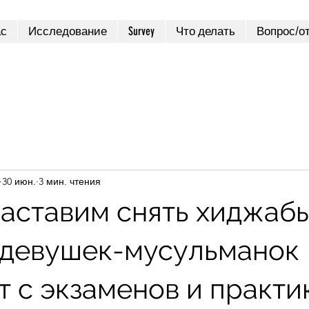
ас
Исследование
Survey
Что делать
Вопрос/о
30 июн.
3 мин. чтения
заставим снять хиджабы
 девушек-мусульманок
 с экзаменов и практи