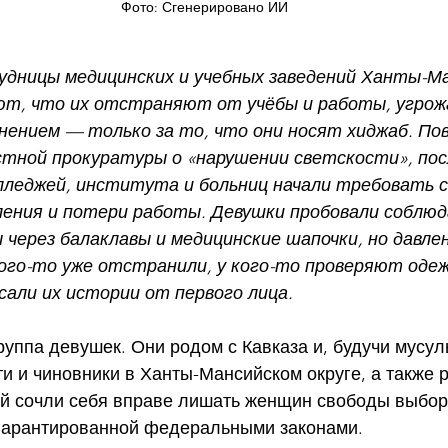
Фото: Сгенерировано ИИ
дницы медицинских и учебных заведений Ханты-Ма
ают, что их отстраняют от учёбы и работы, угро
ением — только за то, что они носят хиджаб. По
тной прокуратуры о «нарушении светскости», пос
леджей, института и больниц начали требовать 
ления и потери работы. Девушки пробовали соблюд
 через балаклавы и медицинские шапочки, но давле
го-то уже отстранили, у кого-то проверяют одеж
сали их истории от первого лица.
руппа девушек. Они родом с Кавказа и, будучи мусул
ти и чиновники в Ханты-Мансийском округе, а также 
й сочли себя вправе лишать женщин свободы выбор
гарантированной федеральными законами.