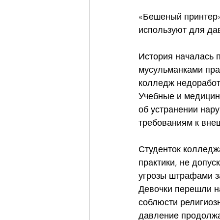
«Бешеный принтер» 
используют для да
История началась п
мусульманками прав
колледж недоработ
Учебные и медицин
об устранении нару
требованиям к вне
Студенток колледжа
практики, не допус
угрозы штрафами з
Девочки перешли на
соблюсти религиоз
давление продолжа