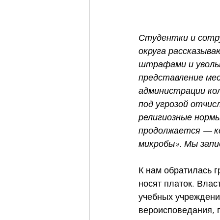
Студентки и сотру
округа рассказыв
штрафами и увольн
представление мес
администрации кол
под угрозой отчис
религиозные нормы
продолжается — ко
микробы». Мы запи
К нам обратилась г
носят платок. Влас
учебных учреждени
вероисповедания, 